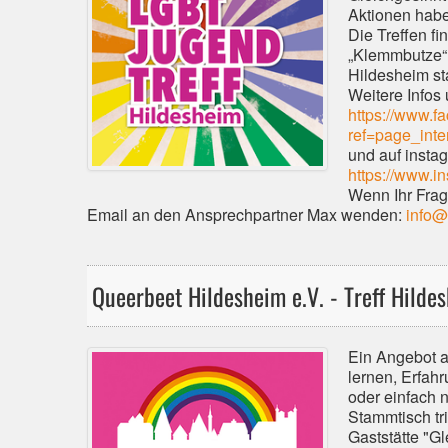
Aktionen hab
Die Treffen f
„Klemmbutze“ 
Hildesheim sta
Weitere Infos
https://www.f
ref=page_inte
und auf insta
https://www.i
Wenn Ihr Frag
Email an den Ansprechpartner Max wenden:
info@
Queerbeet Hildesheim e.V. - Treff Hilde
Ein Angebot a
lernen, Erfah
oder einfach 
Stammtisch tri
Gaststätte "G