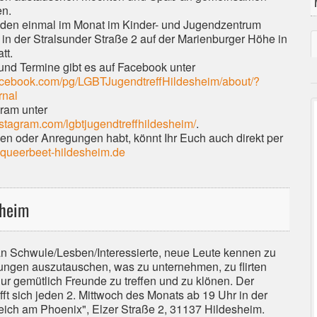
en.
inden einmal im Monat im Kinder- und Jugendzentrum
in der Stralsunder Straße 2 auf der Marienburger Höhe in
tt.
 und Termine gibt es auf Facebook unter
acebook.com/pg/LGBTJugendtreffHildesheim/about/?
rnal
gram unter
nstagram.com/lgbtjugendtreffhildesheim/
.
en oder Anregungen habt, könnt Ihr Euch auch direkt per
queerbeet-hildesheim.de
sheim
n Schwule/Lesben/Interessierte, neue Leute kennen zu
rungen auszutauschen, was zu unternehmen, zu flirten
nur gemütlich Freunde zu treffen und zu klönen. Der
fft sich jeden 2. Mittwoch des Monats ab 19 Uhr in der
leich am Phoenix", Elzer Straße 2, 31137 Hildesheim.