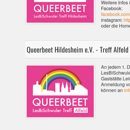
Weitere Infos
Facebook:
facebook.com
instagram:
ht
oder die Hom
Queerbeet Hildesheim e.V. - Treff Alfeld
An jedem 1. D
LesBiSchwuler
Gaststätte Lei
Anmeldung vo
können an
in