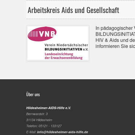
Arbeitskreis Aids und Gesellschaft
In pädagogischer 
BILDUNGSINITIATIV
HIV & Aids und der
informieren Sie sic
Über uns
Hildesheimer-AIDS-Hilfe e.V.
Bernwardstr. 3
31134 Hildesheim
Telefon: 05121 - 133127
E-Mail:
info@hildesheimer-aids-hilfe.de