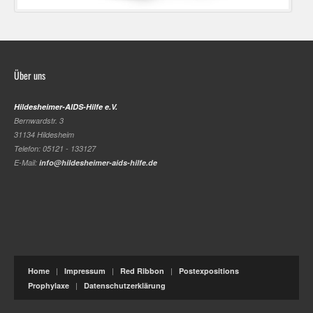
Über uns
Hildesheimer-AIDS-Hilfe e.V.
Bernwardstr. 3
31134 Hildesheim
Telefon: 05121 - 133127
E-Mail:
info@hildesheimer-aids-hilfe.de
|
|
|
Home
Impressum
Red Ribbon
Postexpositions
|
Prophylaxe
Datenschutzerklärung